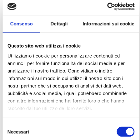
dagli specialisti del Centro Diagnostico Italiano.
A partire dal 15 febbraio, nella sezione Study del
Consenso
Dettagli
Informazioni sui cookie
sito Yesmilano.it e sui canali e le community di
Milano&Partners dedicati agli studenti
internazionali è disponibile un nuovo servizio di
Questo sito web utilizza i cookie
telemedicina, sostenuto dagli specialisti del
Centro Diagnostico Italiano. L’iniziativa punta a
Utilizziamo i cookie per personalizzare contenuti ed
semplificare l’accesso alle visite specialistiche,
annunci, per fornire funzionalità dei social media e per
rispondendo ai bisogni di salute dei più giovani
analizzare il nostro traffico. Condividiamo inoltre
tramite una modalità diretta e flessibile,
informazioni sul modo in cui utilizzi il nostro sito con i
accessibile dai propri dispositivi.
nostri partner che si occupano di analisi dei dati web,
pubblicità e social media, i quali potrebbero combinarle
Dermatologia, ginecologia, urologia, medicina
con altre informazioni che hai fornito loro o che hanno
generale, ortopedia, fisiatria, otorinolaringoiatria
raccolto dal tuo utilizzo dei loro servizi.
e psicologia e sono le prime specialità ad
essere attive, con gli specialisti del CDI che
Selezione
metteranno a disposizione le loro
Necessari
del
professionalità sia in italiano sia in inglese.