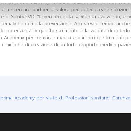
ima arriverà a valere 1,5 trilioni di dollari entro il 2030. Q
i e a ricercare partner di valore per poter creare soluzioni 
ente di SaluberMD. “Il mercato della sanità sta evolvendo, 
rso tematiche come la prevenzione. Allo stesso tempo anche
 le potenzialità di questo strumento e la volontà di poterlo
 Academy per formare i medici e dar loro gli strumenti per
ti clinici che di creazione di un forte rapporto medico pazie
SaluberMD e Fastweb: successo per la prima Academy per visite da remoto