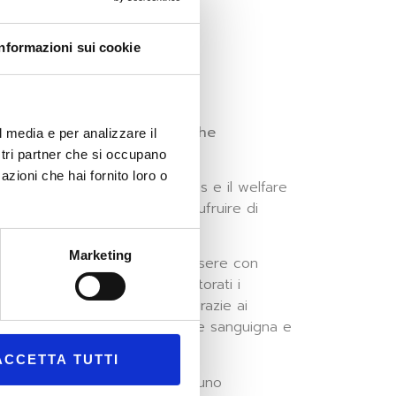
Informazioni sui cookie
medicina a distanza, ha più che
l media e per analizzare il
petto al 2021.
ostri partner che si occupano
azioni che hai fornito loro o
tarie, con aziende multi-utilities e il welfare
lienti/dipendenti, di voler usufruire di
Marketing
utto alle collaborazioni in essere con
 pazienti possono tenere monitorati i
l medico in caso di anomalie, grazie ai
gitale e misuratore di pressione sanguigna e
ACCETTA TUTTI
 pandemia che si è assistito a uno