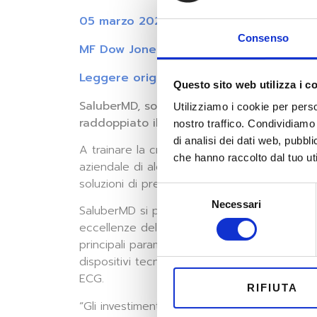
05 marzo 2023
Consenso
MF Dow Jones (Italiano)
Leggere originale
Questo sito web utilizza i c
SaluberMD, società internazionale focalizz
Utilizziamo i cookie per perso
raddoppiato il suo fatturato nel 2022, arr
nostro traffico. Condividiamo 
di analisi dei dati web, pubbl
A trainare la crescita, spiega una nota, sono s
che hanno raccolto dal tuo uti
aziendale di alcune società che hanno interc
soluzioni di prevenzione e cura sempre più s
Selezione
Necessari
del
SaluberMD si pone come un partner qualifica
consenso
eccellenze del panorama medicale italiano, fr
principali parametri vitali fra un checkup e l
dispositivi tecnologici messi a punto nell’a
ECG.
RIFIUTA
“Gli investimenti nella sanità digitale sono